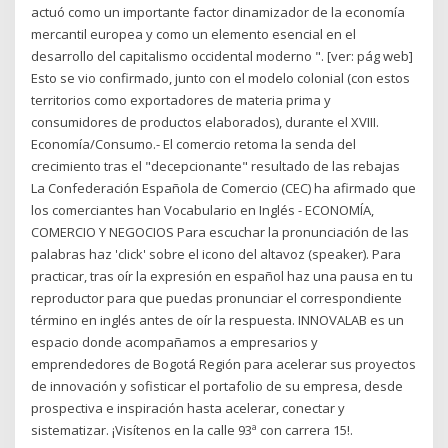
actuó como un importante factor dinamizador de la economía
mercantil europea y como un elemento esencial en el
desarrollo del capitalismo occidental moderno ". [ver: pág web]
Esto se vio confirmado, junto con el modelo colonial (con estos
territorios como exportadores de materia prima y
consumidores de productos elaborados), durante el XVIII.
Economía/Consumo.- El comercio retoma la senda del
crecimiento tras el "decepcionante" resultado de las rebajas
La Confederación Española de Comercio (CEC) ha afirmado que
los comerciantes han Vocabulario en Inglés - ECONOMÍA,
COMERCIO Y NEGOCIOS Para escuchar la pronunciación de las
palabras haz 'click' sobre el icono del altavoz (speaker). Para
practicar, tras oír la expresión en español haz una pausa en tu
reproductor para que puedas pronunciar el correspondiente
término en inglés antes de oír la respuesta. INNOVALAB es un
espacio donde acompañamos a empresarios y
emprendedores de Bogotá Región para acelerar sus proyectos
de innovación y sofisticar el portafolio de su empresa, desde
prospectiva e inspiración hasta acelerar, conectar y
sistematizar. ¡Visítenos en la calle 93ª con carrera 15!.