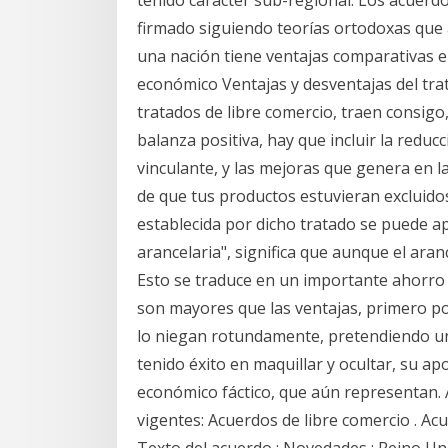
tenido carácter sub-regional. Los acuerd
firmado siguiendo teorías ortodoxas que 
una nación tiene ventajas comparativas en
económico Ventajas y desventajas del trat
tratados de libre comercio, traen consigo
balanza positiva, hay que incluir la reduc
vinculante, y las mejoras que genera en la
de que tus productos estuvieran excluidos
establecida por dicho tratado se puede apl
arancelaria", significa que aunque el ara
Esto se traduce en un importante ahorro 
son mayores que las ventajas, primero por 
lo niegan rotundamente, pretendiendo un
tenido éxito en maquillar y ocultar, su apo
económico fáctico, que aún represent
vigentes: Acuerdos de libre comercio . Acu