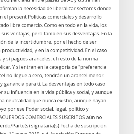
os comerciales entre países de AL y US se han
afirman la necesidad de liberalizar sectores donde
 el present Políticas comerciales y desarrollo
ado libre comercio. Como en todo en la vida, los
, sus ventajas, pero también sus desventajas. En la
ción de la incertidumbre, por el hecho de ser
 productividad, y en la competitividad. En el caso
 y sí pagues aranceles, el resto de la norma
icar. Y si entran en la categoría de "preferencia
ncel no llegue a cero, tendrán un arancel menor.
y ganancia para ti. La desventajas en todo caso
su influencia en la vida pública y social, y aunque
a neutralidad que nunca existió, aunque hayan
yo por ese Poder social, legal, político y
an. ACUERDOS COMERCIALES SUSCRITOS aún no
erdo/Parte(s) signataria(s) Fecha de suscripción: